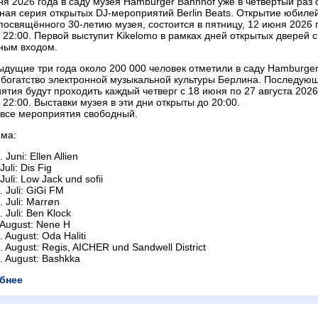
ня 2026 года в саду музея Hamburger Bahnhof уже в четвёртый раз 
ная серия открытых DJ-мероприятий Berlin Beats. Открытие юбиле
посвящённого 30-летию музея, состоится в пятницу, 12 июня 2026 г
 22:00. Первой выступит Kikelomo в рамках дней открытых дверей с
ным входом.
ыдущие три года около 200 000 человек отметили в саду Hamburge
 богатство электронной музыкальной культуры Берлина. Последую
ятия будут проходить каждый четверг с 18 июня по 27 августа 2026
 22:00. Выставки музея в эти дни открыты до 20:00.
 все мероприятия свободный.
ма:
. Juni: Ellen Allien
 Juli: Dis Fig
 Juli: Low Jack und sofii
. Juli: GiGi FM
. Juli: Marrøn
. Juli: Ben Klock
 August: Nene H
. August: Oda Haliti
. August: Regis, AICHER und Sandwell District
. August: Bashkka
бнее