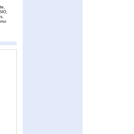
te,
SIO,
s,
Timo