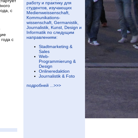
стартует
работу и практику для
йного
студентов, изучающих
ода, с
Medienweissenschaft,
Kommunikations-
wissenschaft, Germanistik,
Journalistik, Kunst, Design и
r
Informatik по следущим
щие
направлениям:
 года с
Stadtmarketing &
Sales
Web-
Programmierung &
Design
Onlineredaktion
Journalistik & Foto
подробней ...>>>