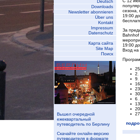
С 12 ию
Deutsch
популяр
Downloads
сезона, 
Newsletter abonnieren
19:00 до
Über uns
бесплат
Kontakt
Impressum
За пред
Datenschutz
Bahnhof
меропри
Карта сайта
19:00 до
Site Map
Вход на
Поиск
Програм
25
2.
9.
16
23
30
6.
13
20
27
Вышел очередной
ежеквартальный
подро
путеводитель по Берлину
Скачайте онлайн-версию
путеводителя в формате