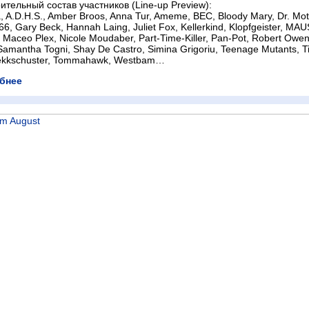
тельный состав участников (Line-up Preview):
a, A.D.H.S., Amber Broos, Anna Tur, Ameme, BEC, Bloody Mary, Dr. Mot
66, Gary Beck, Hannah Laing, Juliet Fox, Kellerkind, Klopfgeister, MAU
 Maceo Plex, Nicole Moudaber, Part-Time-Killer, Pan-Pot, Robert Owen
Samantha Togni, Shay De Castro, Simina Grigoriu, Teenage Mutants, 
ekkschuster, Tommahawk, Westbam…
бнее