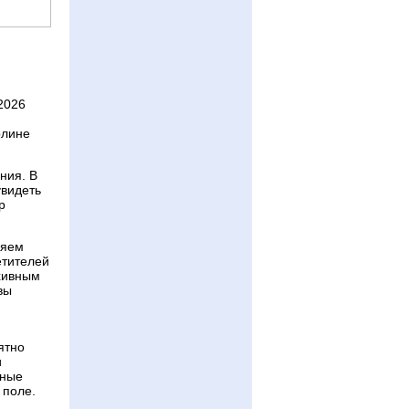
2026
рлине
ния. В
увидеть
р
ляем
етителей
хивным
вы
м
ятно
и
нные
 поле.