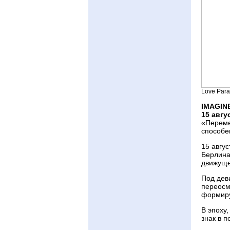
Love Para
IMAGIN
15 авгу
«Переме
способен
15 авгус
Берлина
движуще
Под дев
переосм
формиру
В эпоху
знак в 