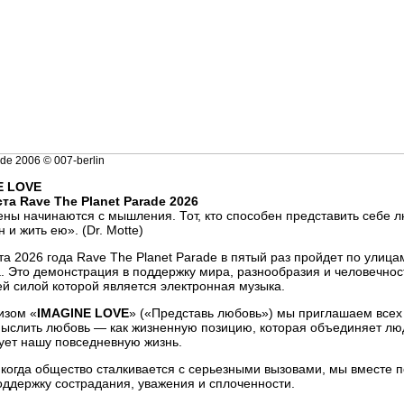
de 2006 © 007-berlin
E LOVE
ста Rave The Planet Parade 2026
ны начинаются с мышления. Тот, кто способен представить себе л
 и жить ею». (Dr. Motte)
та 2026 года Rave The Planet Parade в пятый раз пройдет по улица
. Это демонстрация в поддержку мира, разнообразия и человечнос
й силой которой является электронная музыка.
изом «
IMAGINE LOVE
» («Представь любовь») мы приглашаем всех
ыслить любовь — как жизненную позицию, которая объединяет лю
ет нашу повседневную жизнь.
, когда общество сталкивается с серьезными вызовами, мы вместе 
поддержку сострадания, уважения и сплоченности.