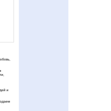
юбовь,
м
ти,
дей и
подаем