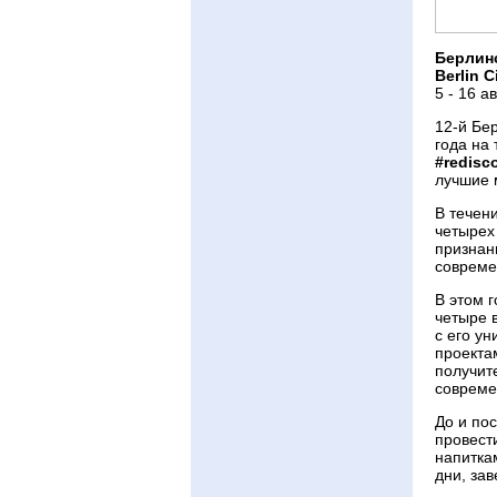
Берлин
Berlin C
5 - 16 а
12-й Бер
года на
#redisc
лучшие 
В течен
четырех
признанн
совреме
В этом 
четыре 
с его у
проекта
получит
совреме
До и по
провест
напитка
дни, за