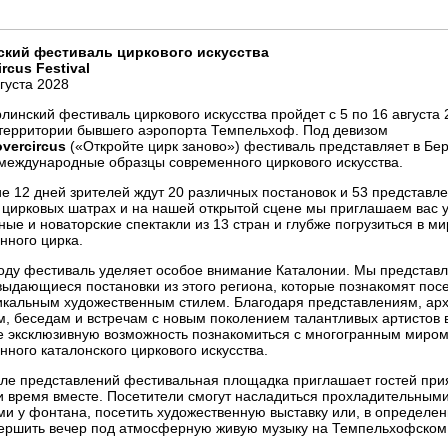
ский фестиваль циркового искусства
ircus Festival
вгуста 2028
линский фестиваль циркового искусства пройдет с 5 по 16 августа 
 территории бывшего аэропорта Темпельхоф. Под девизом
overcircus
(«Откройте цирк заново») фестиваль представляет в Бе
международные образцы современного циркового искусства.
ие 12 дней зрителей ждут 20 различных постановок и 53 представле
 цирковых шатрах и на нашей открытой сцене мы приглашаем вас 
ые и новаторские спектакли из 13 стран и глубже погрузиться в ми
нного цирка.
году фестиваль уделяет особое внимание Каталонии. Мы представ
выдающиеся постановки из этого региона, которые познакомят пос
никальным художественным стилем. Благодаря представлениям, ар
м, беседам и встречам с новым поколением талантливых артистов 
е эксклюзивную возможность познакомиться с многогранным миро
нного каталонского циркового искусства.
сле представлений фестивальная площадка приглашает гостей при
и время вместе. Посетители смогут насладиться прохладительным
ми у фонтана, посетить художественную выставку или, в определе
вершить вечер под атмосферную живую музыку на Темпельхофском