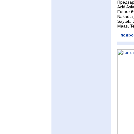
Предвари
Acid Asi
Future 6
Nakadia,
Saytek, 
Maas, T
подро