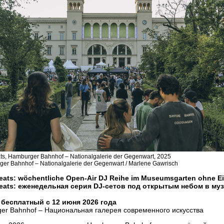
ats, Hamburger Bahnhof – Nationalgalerie der Gegenwart, 2025
er Bahnhof – Nationalgalerie der Gegenwart / Marlene Gawrisch
Beats: wöchentliche Open-Air DJ Reihe im Museumsgarten ohne Ein
Beats: еженедельная серия DJ-сетов под открытым небом в му
бесплатный с 12 июня 2026 года
er Bahnhof – Национальная галерея современного искусства