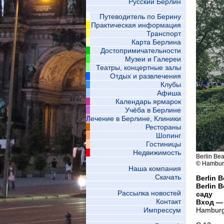
Русский Берлин
Путеводитель по Берину
Практическая информация
Транспорт
Карта Берлина
Достопримичательности
Музеи и Галереи
Театры, концертные залы
Отдых и развлечения
Клубы
Афиша
Календарь ярмарок
Учёба в Берлине
Лечение в Берлине, Клиники
Рестораны
Шопинг
Гостиницы
Недвижимость
Berlin Be
© Hamburg
Наша компания
Скачать
Berlin 
Berlin 
Рассылка новостей
саду
Контакт
Вход — 
Импрессум
Hamburg