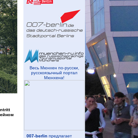
Весь Мюнхен по-русски,
русскоязычный портал
Мюнхена!
tritt
зейном
007-berlin
предлагает