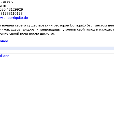
trasse 6
rlin
 030 / 3129929
+491758110173
w.el-borriquito.de
о начала своего существования ресторан Borriquito был местом для
ников, здесь танцоры и танцовщицы. утоляли свой голод и находил
ение своей ночи после дискотек.
бнее