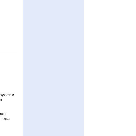
рулек и
но
вас
блюда