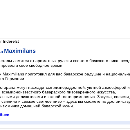
r Inderelst
Maximilans
ан
 столы ломятся от ароматных рулек и свежего бочкового пива, всег
 провести свое свободное время.
н Maximilians приготовил для вас баварское радушие и национальн
га Германии.
есторана могут насладиться жизнерадостной, уютной атмосферой и
 всемирноизвестного бавараского пивоваренного искусства,
льными деликатесами и южной гостепримностью. Закуска, сосиски,
 свинина и свежее светлое пиво – здесь вы сможете по достоинств
 изюминки домашней баварской кухни.
бнее