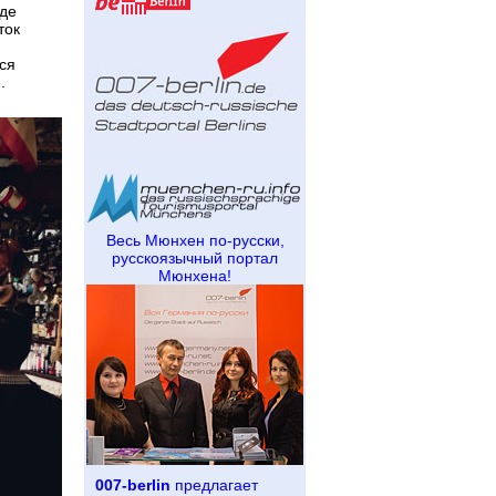
оде
ток
ся
.
Весь Мюнхен по-русски,
русскоязычный портал
Мюнхена!
007-berlin
предлагает