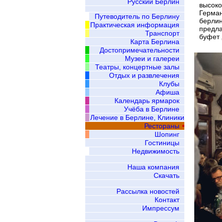
Русский Берлин
высоко
Герман
Путеводитель по Берлину
берлин
Практическая информация
предла
Транспорт
буфет 
Карта Берлина
Достопримечательности
Музеи и галереи
Театры, концертные залы
Отдых и развлечения
Клубы
Афиша
Календарь ярмарок
Учёба в Берлине
Лечение в Берлине, Клиники
Рестораны
Шопинг
Гостиницы
Недвижимость
Наша компания
Скачать
Рассылка новостей
Контакт
Импрессум