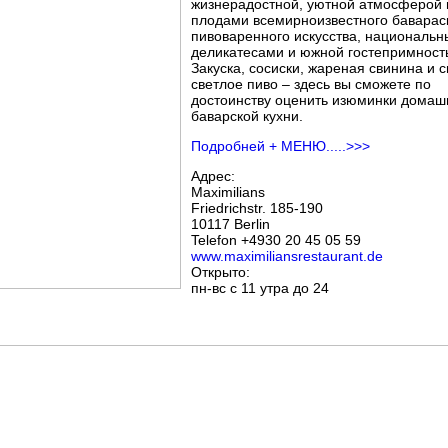
жизнерадостной, уютной атмосферой 
плодами всемирноизвестного баварас
пивоваренного искусства, националь
деликатесами и южной гостепримност
Закуска, сосиски, жареная свинина и 
светлое пиво – здесь вы сможете по
достоинству оценить изюминки домаш
баварской кухни.
Подробней + МЕНЮ.....>>>
Адрес:
Maximilians
Friedrichstr. 185-190
10117 Berlin
Telefon +4930 20 45 05 59
www.maximiliansrestaurant.de
Открыто:
пн-вс с 11 утра до 24