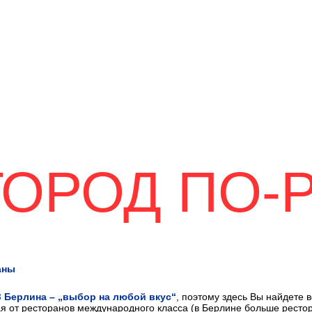
ГОРОД ПО-
ный портал для гостей столицы Германии..
Подписаться н
аны
 Берлина – „выбор на любой вкус“
, поэтому здесь Вы найдете в
я от ресторанов международного класса (в Берлине больше ресто