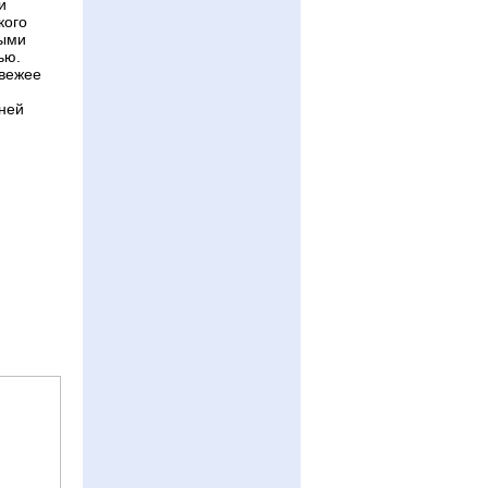
и
кого
ными
ью.
свежее
ней