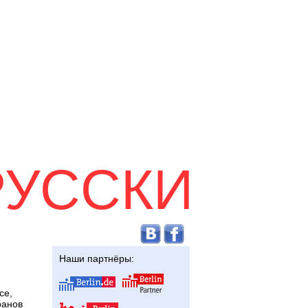
РУССКИ
а новости
Deutsch
Наши партнёры:
се,
ранов