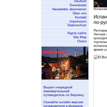
Deutsch
Downloads
Newsletter abonnieren
Испанский 
Über uns
Испан
Kontakt
Impressum
по-ру
Datenschutz
Ресторан
Карта сайта
Уютная 
Site Map
культур
Поиск
тортиль
испанск
время у
Вышел очередной
ежеквартальный
путеводитель по Берлину
Скачайте онлайн-версию
путеводителя в формате