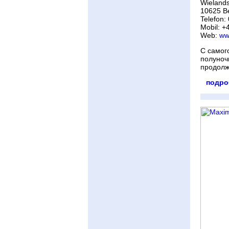
Wielands
10625 Be
Telefon:
Mobil: 
Web:
ww
С самог
полуноч
продолж
подро