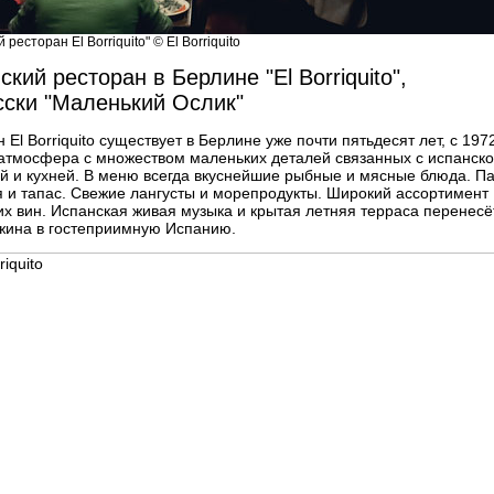
ресторан El Borriquito" © El Borriquito
ский ресторан в Берлине "El Borriquito",
сски "Маленький Ослик"
 El Borriquito существует в Берлине уже почти пятьдесят лет, с 1972
атмосфера с множеством маленьких деталей связанных с испанск
ой и кухней. В меню всегда вкуснейшие рыбные и мясные блюда. Па
я и тапас. Свежие лангусты и морепродукты. Широкий ассортимент
их вин. Испанская живая музыка и крытая летняя терраса перенесё
жина в гостеприимную Испанию.