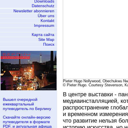
Downloads
Datenschutz
Newsletter abonnieren
Über uns
Kontakt
Impressum
Карта сайта
Site Map
Поиск
Pieter Hugo Nollywood, Obechukwu Nw
© Pieter Hugo. Courtesy Stevenson, K
В центре выставки - п
Вышел очередной
медиаинсталляцией, ко
ежеквартальный
распространение глобал
путеводитель по Берлину
и временном измерения
Скачайте онлайн-версию
что развитие нельзя бо
путеводителя в формате
PDF, и актуальная афиша
историю искусства, но н