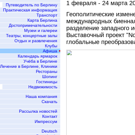
1 февраля - 24 марта 2
Путеводитель по Берлину
Практическая информация
Геополитические измене
Транспорт
Карта Берлина
международных биеннал
Достопримечательности
разделение западного и
Музеи и галереи
Выставочный проект "Not
Театры, концертные залы
Отдых и развлечения
глобальные преобразов
Клубы
Афиша
Календарь ярмарок
Учёба в Берлине
Лечение в Берлине, Клиники
Рестораны
Шопинг
Гостиницы
Недвижимость
Наша компания
Скачать
Рассылка новостей
Контакт
Импрессум
Deutsch