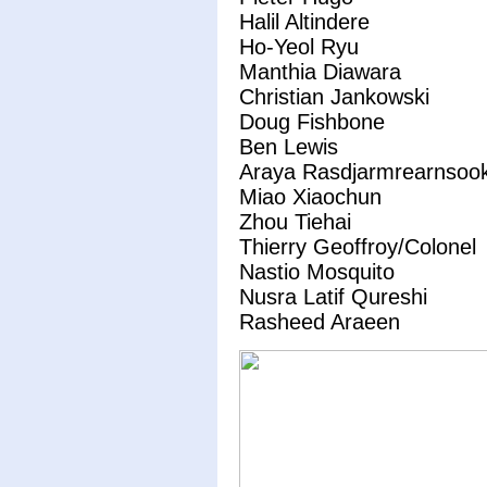
Halil Altindere
Ho-Yeol Ryu
Manthia Diawara
Christian Jankowski
Doug Fishbone
Ben Lewis
Araya Rasdjarmrearnsoo
Miao Xiaochun
Zhou Tiehai
Thierry Geoffroy/Colonel
Nastio Mosquito
Nusra Latif Qureshi
Rasheed Araeen