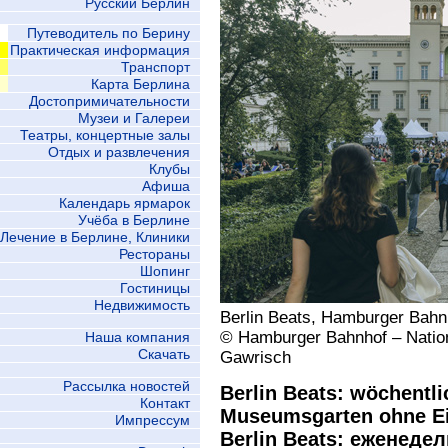
Русский Берлин
Путеводитель по Берину
Практическая информация
Транспорт
Карта Берлина
Достопримичательности
Музеи и Галереи
Театры, концертные залы
Отдых и развлечения
Клубы
Афиша
Календарь ярмарок
Учёба в Берлине
Лечение в Берлине, Клиники
Рестораны
Шопинг
Гостиницы
Недвижимость
Berlin Beats, Hamburger Bahnh
© Hamburger Bahnhof – Nation
Наша компания
Скачать
Gawrisch
Рассылка новостей
Berlin Beats: wöchentl
Контакт
Museumsgarten ohne Ein
Импрессум
Berlin Beats: еженеде