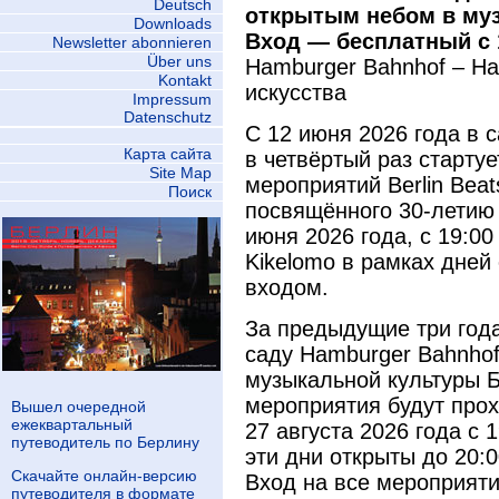
Deutsch
открытым небом в му
Downloads
Вход — бесплатный с 
Newsletter abonnieren
Über uns
Hamburger Bahnhof – Н
Kontakt
искусства
Impressum
Datenschutz
С 12 июня 2026 года в 
Карта сайта
в четвёртый раз старту
Site Map
мероприятий Berlin Bea
Поиск
посвящённого 30-летию 
июня 2026 года, с 19:00
Kikelomo в рамках дней
входом.
За предыдущие три года
саду Hamburger Bahnhof
музыкальной культуры 
мероприятия будут прох
Вышел очередной
ежеквартальный
27 августа 2026 года с 
путеводитель по Берлину
эти дни открыты до 20:0
Скачайте онлайн-версию
Вход на все мероприят
путеводителя в формате