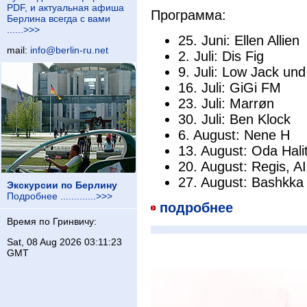
PDF, и актуальная афиша
Программа:
Берлина всегда с вами
......>>>
25. Juni: Ellen Allien
mail:
info@berlin-ru.net
2. Juli: Dis Fig
9. Juli: Low Jack und 
16. Juli: GiGi FM
23. Juli: Marrøn
30. Juli: Ben Klock
6. August: Nene H
13. August: Oda Halit
20. August: Regis, A
27. August: Bashkka
Экскурсии по Берлину
Подробнее .............>>>
подробнее
Время по Гринвичу:
Sat, 08 Aug 2026 03:11:24
GMT